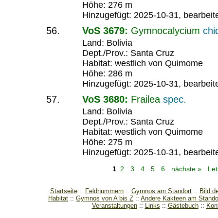
Höhe: 276 m
Hinzugefügt: 2025-10-31, bearbeit
VoS 3679:
Gymnocalycium
chi
Land: Bolivia
Dept./Prov.: Santa Cruz
Habitat: westlich von Quimome
Höhe: 286 m
Hinzugefügt: 2025-10-31, bearbeit
VoS 3680:
Frailea
spec.
Land: Bolivia
Dept./Prov.: Santa Cruz
Habitat: westlich von Quimome
Höhe: 275 m
Hinzugefügt: 2025-10-31, bearbeit
1
2
3
4
5
6
nächste »
Let
Startseite
Feldnummern
Gymnos am Standort
Bild d
Habitat
Gymnos von A bis Z
Andere Kakteen am Stando
Veranstaltungen
Links
Gästebuch
Kon