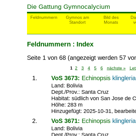
Die Gattung Gymnocalycium
Feldnummern
Gymnos am
Bild des
Da
Standort
Monats
v
Feldnummern : Index
Seite 1 von 68 (angezeigt werden 57 vo
1
2
3
4
5
6
nächste »
Let
VoS 3673:
Echinopsis
klingleri
Land: Bolivia
Dept./Prov.: Santa Cruz
Habitat: südlich von San Jose de C
Höhe: 283 m
Hinzugefügt: 2025-10-31, bearbeit
VoS 3671:
Echinopsis
klingleri
Land: Bolivia
Dept./Prov.: Santa Cruz